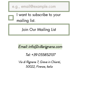
I want to subscribe to your 
mailing list.
Join Our Mailing List
Email:
info@villarignana.com
Tel:
+39 055852137
Via di Rignana 7, Greve in Chianti,
50022, Firenze, Italia
Palazzo Cavalcanti sas P.I
06599340483
Informativa sulla Privacy
Informativa sulla privacy
Villa Rignana, Via di Rignana 7, 50022,
Greve in Chianti, Firenze, Italia